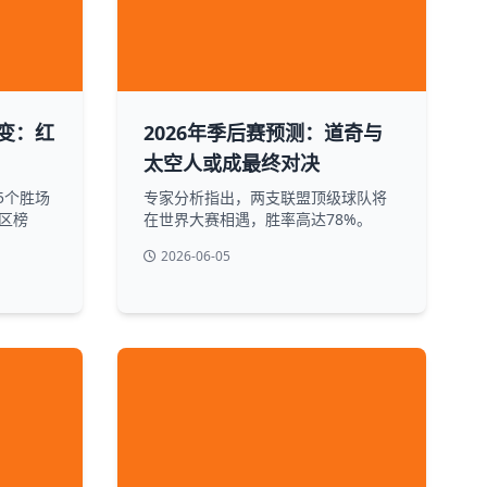
变：红
2026年季后赛预测：道奇与
太空人或成最终对决
5个胜场
专家分析指出，两支联盟顶级球队将
区榜
在世界大赛相遇，胜率高达78%。
2026-06-05