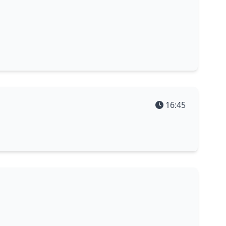
16:45