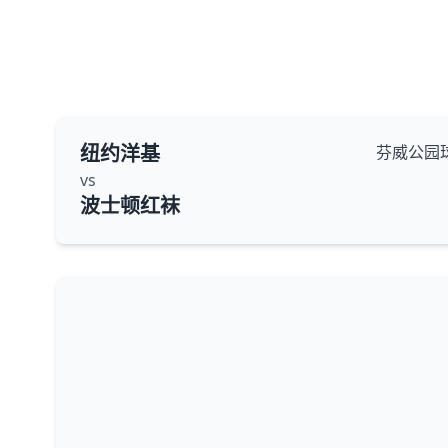
纽约洋基
芬威公园
vs
波士顿红袜