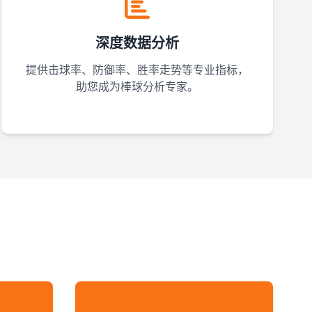
深度数据分析
提供击球率、防御率、胜率走势等专业指标，
助您成为棒球分析专家。