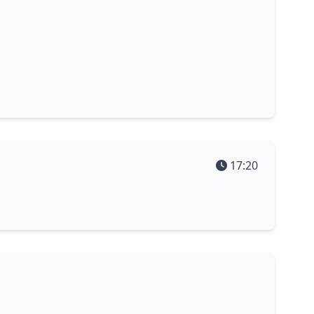
17:20