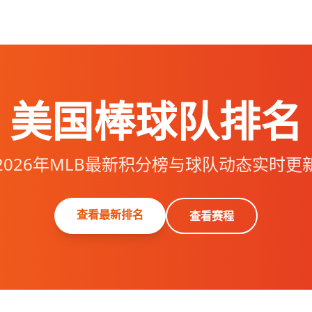
美国棒球队排名
2026年MLB最新积分榜与球队动态实时更
查看最新排名
查看赛程