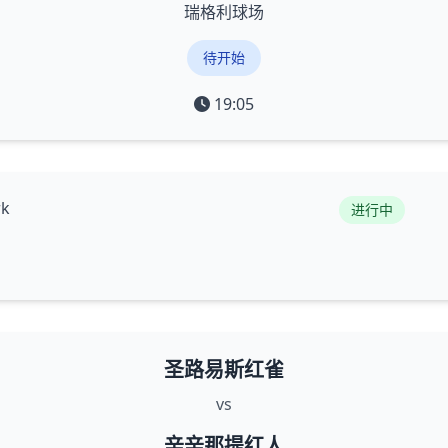
瑞格利球场
待开始
19:05
rk
进行中
圣路易斯红雀
vs
辛辛那提红人