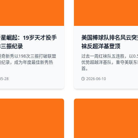
星崛起：19岁天才投手
美国棒球队排名风云突
季三振纪录
袜反超洋基登顶
奇新秀以198次三振打破联盟
过去一周红袜队五连胜，以0.
段纪录，成为年度最佳新秀热
优势超越洋基队，重夺美联东
首。
05-28
2026-06-10